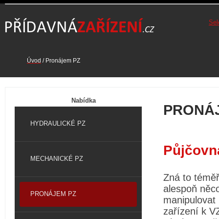
Sel
Úvod
/
Pronájem PZ
Nabídka
PRONÁJ
HYDRAULICKÉ PZ
Půjčovna
MECHANICKÉ PZ
Zná to téměř 
alespoň něco
PRONÁJEM PZ
manipulovat
zařízení k V