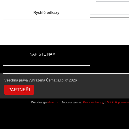
Rychlé odkazy
KONTAKTY
NAPIŠTE NÁM
Všechna práva vyhrazena Čemat s.r.o. © 2026
PARTNEŘI
Webdesign
eline.cz
Doporučujeme:
Pásy na bagry
,
EM OTR pneumat