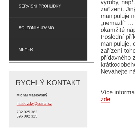
výroby, např
SERVISNÍ PROHLÍDKY
zařízení. Ji
manipuluje 
„nemazlí“ … 
BOLZONI AURAMO
okamžité náp
Poslední přík
manipuluje, 
MEYER
zařízení toh
přídavného z
krátkodobéh
Neváhejte ná
RYCHLÝ KONTAKT
Více informa
Michal Maslovský
zde
.
maslovsky@cemat.cz
732 925 362
596 092 325