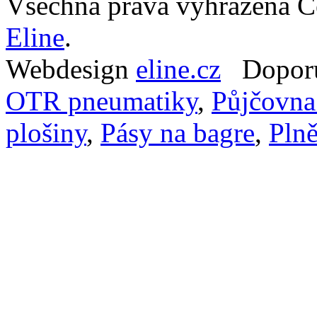
Všechna práva vyhrazena Č
Eline
.
Webdesign
eline.cz
Doporu
OTR pneumatiky
,
Půjčovna
plošiny
,
Pásy na bagre
,
Pln