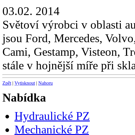
03.02.
2014
Světoví výrobci v oblasti 
jsou Ford, Mercedes, Volv
Cami, Gestamp, Visteon, Tre
stále v hojnější míře při sk
Zpět
|
Vytisknout
|
Nahoru
Nabídka
Hydraulické PZ
Mechanické PZ