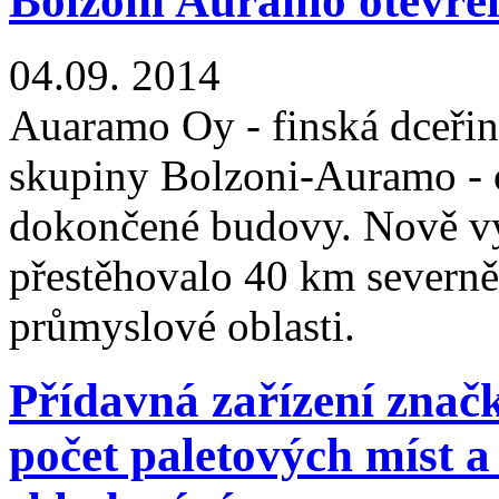
Bolzoni Auramo otevřel
04.09.
2014
Auaramo Oy - finská dceřin
skupiny Bolzoni-Auramo - o
dokončené budovy. Nově vy
přestěhovalo 40 km severně
průmyslové oblasti.
Přídavná zařízení znač
počet paletových míst a